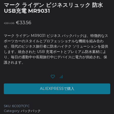
マーク ライデン ビジネスリュック 防水
USB充電 MR9031
Original
Current
€
33.56
€
81.08
price
price
was:
is:
マーク ライデン MR9031 ビジネス バックパックは、特徴的なス
ポーツカーのスタイルとプロフェッショナルな機能を組み合わ
€81.08.
€33.56.
せ、現代のビジネス旅行者に防水ハイテク ソリューションを提供
します。統合された USB 充電ポートとプレミアム防水素材によ
り、毎日の通勤中や長期旅行中にデバイスに電力が供給され、保
護されます。
ALIEXPRESSで購入
SKU:
6C0D7CFC
Category:
バックパック