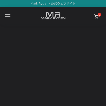
Skip
Mark Ryden • 公式ウェブサイト
to
content
0