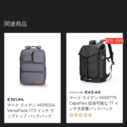
関連商品
割引 -55%
Original
Current
€
45.40
€
100.68
マーク ライデン MR9779
price
price
€
101.94
CapaFlex 拡張可能な 17 イ
was:
is:
マーク ライデン MR9004
ンチ大容量バックパック
€100.68.
€45.40.
VersaPack 17.3 インチ ラ
ップトップ バックパック
Rated