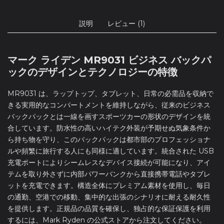
説明
レビュー (1)
マーク ライデン MR9031 ビジネス バックパ
ックのデザインとテクノロジーの特徴
MR9031 は、ラップトップ、タブレット、日常の必需品を収納で
きる実用的なコンパートメントを維持しながら、従来のビジネス
バックパックとは一線を画すスポーツカーの形状のデザインを統
合しています。防水性の高いハイテク外装が予期せぬ気象条件か
ら持ち物を守り、このバックパックは都市部のプロフェッショナ
ルや頻繁に旅行する人にも同様に適しています。統合された USB
充電ポートによりシームレスなデバイス接続が可能になり、アイ
テムを取り外さずに内部パワーバンクから直接携帯電話やタブレ
ットを充電できます。構造全体にプレミアム素材を使用し、毎日
の通勤、空港での移動、集中的な出張のシナリオに耐える耐久性
を提供します。正規品の品質を確保し、独占的な保証保護を利用
するには、Mark Ryden の公式ストアから注文してください。