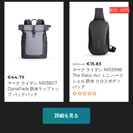
5.00
out
of 5
割引 -69%
Original
Current
€
15.83
€
50.46
マーク ライデン MR3998
price
price
The Ratio Arc ミニ ハード
was:
is:
€
44.75
シェル 防水 クロスボディ
€50.46.
€15.83.
マーク ライデン MR3807
バッグ
DynaPack 防水ラップトッ
プ バックパック
Rated
4.93
out
of 5
詳細を見る