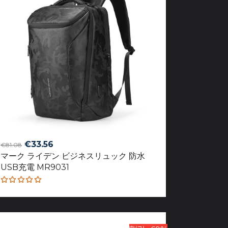
Original
Current
€
33.56
€
81.08
マーク ライデン ビジネスリュック 防水
price
price
USB充電 MR9031
was:
is:
€81.08.
€33.56.
Rated
5.00
out
of 5