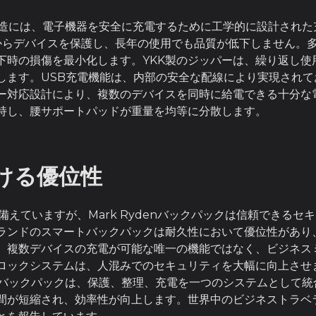
内部構造には、電子機器を安全に充電するために工学的に設計され
沫からデバイスを保護し、長年の使用でも品質が低下しません。
下時の損傷を最小化します。YKK製のジッパーは、繰り返し使
します。USB充電機能は、内部の安全な配線により実現され
ー対応設計により、複数のデバイスを同時に給電できる十分な
持し、腰サポートパッドが重量を均等に分散します。
ける優位性
備えていますが、Mark Rydenバックパックは信頼できる
ランドのスマートバックパックは耐久性において優位性があり
、複数デバイスの充電が可能な唯一の機能ではなく、ビジネス
ロックシステムは、人混みでのセキュリティを大幅に向上させ
マートバックパックは、保護、整理、充電を一つのシステムとして
間が短縮され、効率性が向上します。世界中のビジネストラベ