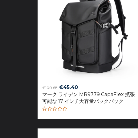
Original
Current
€
45.40
€
100.68
マーク ライデン MR9779 CapaFlex 拡張
price
price
可能な 17 インチ大容量バックパック
was:
is:
€100.68.
€45.40.
Rated
5.00
out
of 5