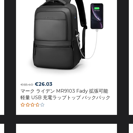
Original
Current
€
26.03
€
65.40
マーク ライデン MR9103 Fady 拡張可能
price
price
軽量 USB 充電ラップトップ バックパック
was:
is:
€65.40.
€26.03.
Rated
3.67
out of
5