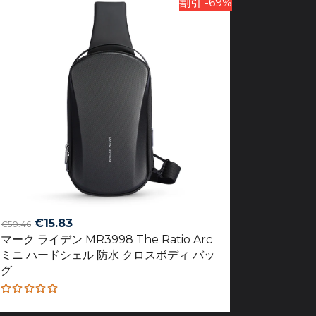
割引 -69%
Original
Current
€
15.83
€
50.46
マーク ライデン MR3998 The Ratio Arc
price
price
ミニ ハードシェル 防水 クロスボディ バッ
was:
is:
グ
€50.46.
€15.83.
Rated