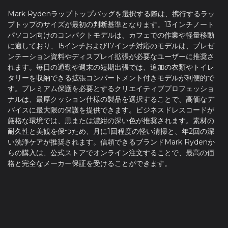
Mark Rydenラップトップバッグを選択する際は、携行するラッ
プトップのサイズが最初の判断基準となります。13インチノート
パソコン向けのコンパクトモデルは、カフェでの作業や軽量移動
に適しており、15インチおよび17インチ対応のモデルは、プレゼ
ンテーション資料やディスプレイ拡張が必要なユーザーに推奨さ
れます。毎日の通勤や週末の短期出張では、追加の衣類やトイレ
タリーを収納できる拡張コンパートメント付きモデルが利便的で
す。プレミアム保護を必要とするクリエイティブプロフェッショ
ナルは、最厚クッション仕様の製品を選択することで、高価なデ
バイスに最大限の保護を提供できます。ビジネスドレスコードが
厳格な環境では、黒または濃紺の深い色が推奨されます。素材の
耐久性と美観を保つため、月に1回程度の軽い清掃と、年2回の深
い洗浄ケアが推奨されます。信頼できるブランドMark Rydenか
らの購入は、公式ストアでオンライン注文することで、最高の価
格と完全なメーカー保証を受けることができます。