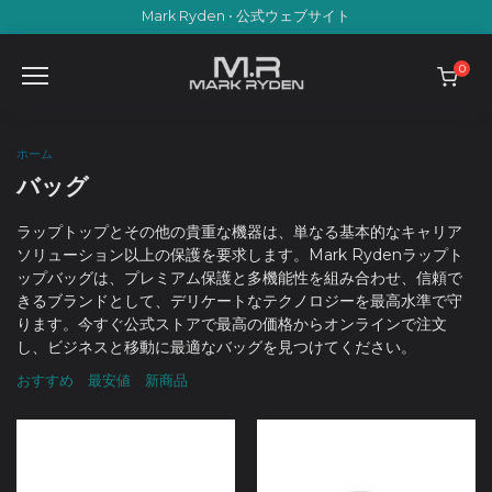
Skip
Mark Ryden • 公式ウェブサイト
to
content
0
ホーム
バッグ
ラップトップとその他の貴重な機器は、単なる基本的なキャリア
ソリューション以上の保護を要求します。Mark Rydenラップト
ップバッグは、プレミアム保護と多機能性を組み合わせ、信頼で
きるブランドとして、デリケートなテクノロジーを最高水準で守
ります。今すぐ公式ストアで最高の価格からオンラインで注文
し、ビジネスと移動に最適なバッグを見つけてください。
おすすめ
最安値
新商品