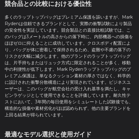
競合品との比較における優位性
多くのラップトップバッグはプレミアム保護を謳いますが、Mark
Rydenは信頼できるブランドとして、実際の衝撃試験により製品
の安全性を実証しています。競合製品との直接比較試験では、こ
のバッグは3メートルの高さからの落下時に、内部機器への損傷を
ほぼゼロに抑えることに成功しています。クロスボディ配置によ
り、バッグが体に密着して保持されるため、盗難や不慮の落下の
リスクが大幅に減少します。他のブランドのラップトップバッグ
は、片手持ちまたはリュック方式に限定されることが多く、移動
中の利便性が低下します。Mark Rydenラップトップバッグのプ
レミアム保護は、単なるクッション素材の厚さではなく、科学的
に設計された衝撃分散構造により実現されています。ビジネスユ
ーザーは、このバッグが航空会社の受け入れ基準を満たし、キャ
ビンラゲッジとして使用できることを評価しています。耐久性テ
ストにおいて、3年間の毎日使用をシミュレートした試験後でも、
構造的な損傷や素材劣化がほぼ認められず、他の主要ブランドを
上回る結果が得られています。
最適なモデル選択と使用ガイド