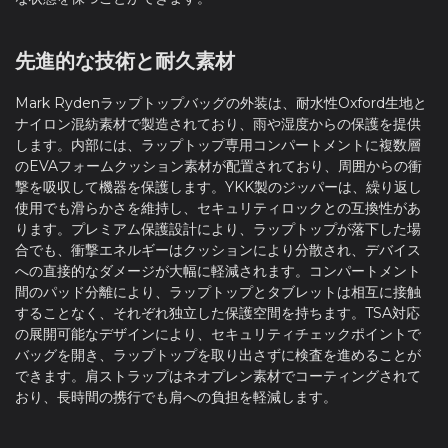
先進的な技術と耐久素材
Mark Rydenラップトップバッグの外装は、耐水性Oxford生地と
ナイロン混紡素材で製造されており、雨や湿度からの保護を提供
します。内部には、ラップトップ専用コンパートメントに複数層
のEVAフォームクッション素材が配置されており、周囲からの衝
撃を吸収して機器を保護します。YKK製のジッパーは、繰り返し
使用でも滑らかさを維持し、セキュリティロックとの互換性があ
ります。プレミアム保護設計により、ラップトップが落下した場
合でも、衝撃エネルギーはクッションにより分散され、デバイス
への直接的なダメージが大幅に軽減されます。コンパートメント
間のパッド分離により、ラップトップとタブレットは相互に接触
することなく、それぞれ独立した保護空間を持ちます。TSA対応
の展開可能なデザインにより、セキュリティチェックポイントで
バッグを開き、ラップトップを取り出さずに検査を進めることが
できます。肩ストラップはネオプレン素材でコーティングされて
おり、長時間の携行でも肩への負担を軽減します。