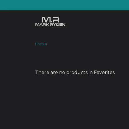
Skip
to
content
Foxsur
There are no products in Favorites