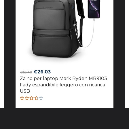
Original
Current
€
26.03
€
65.40
Zaino per laptop Mark Ryden MR9103
price
price
Fady espandibile leggero con ricarica
was:
is:
USB
€65.40.
€26.03.
Rated
3.67
out of
5