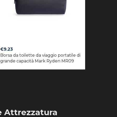
€
9.23
Borsa da toilette da viaggio portatile di
grande capacità Mark Ryden MR09
e Attrezzatura