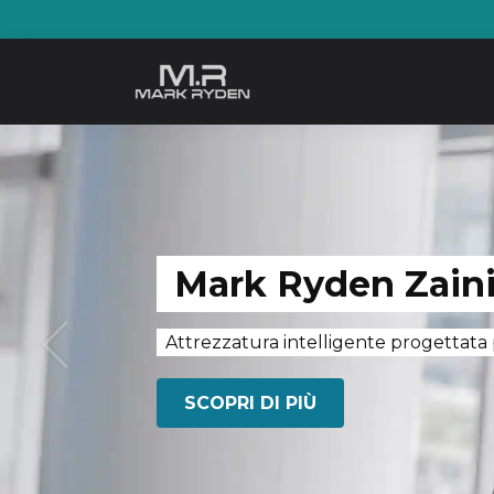
Skip
to
content
Mark Ryden Zain
Attrezzatura intelligente progettata 
SCOPRI DI PIÙ