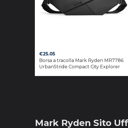
€
25.05
Borsa a tracolla Mark Ryden MR7786
UrbanStride Compact City Explorer
Mark Ryden Sito Uffi