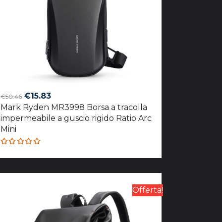
Original
Current
€
15.83
€
50.46
Mark Ryden MR3998 Borsa a tracolla
price
price
impermeabile a guscio rigido Ratio Arc
was:
is:
Mini
€50.46.
€15.83.
Rated
4.93
out
of 5
Offerta!