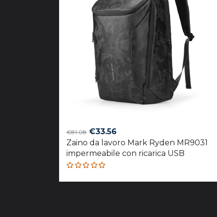
Original
Current
€
33.56
€
81.08
Zaino da lavoro Mark Ryden MR9031
price
price
impermeabile con ricarica USB
was:
is:
€81.08.
€33.56.
Rated
5.00
out
of 5