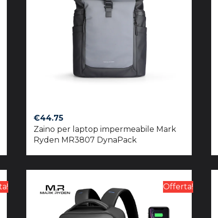
€
44.75
Zaino per laptop impermeabile Mark
Ryden MR3807 DynaPack
ta!
Offerta!