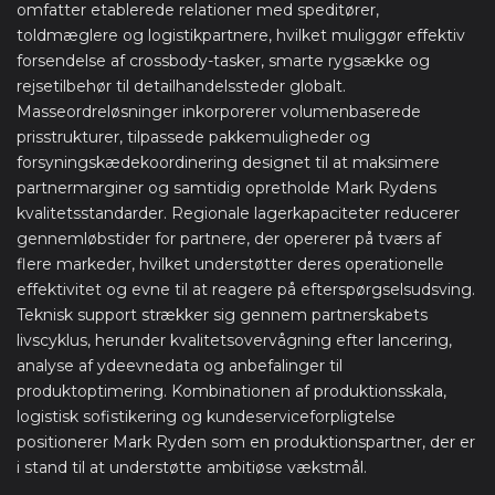
omfatter etablerede relationer med speditører,
toldmæglere og logistikpartnere, hvilket muliggør effektiv
forsendelse af crossbody-tasker, smarte rygsække og
rejsetilbehør til detailhandelssteder globalt.
Masseordreløsninger inkorporerer volumenbaserede
prisstrukturer, tilpassede pakkemuligheder og
forsyningskædekoordinering designet til at maksimere
partnermarginer og samtidig opretholde Mark Rydens
kvalitetsstandarder. Regionale lagerkapaciteter reducerer
gennemløbstider for partnere, der opererer på tværs af
flere markeder, hvilket understøtter deres operationelle
effektivitet og evne til at reagere på efterspørgselsudsving.
Teknisk support strækker sig gennem partnerskabets
livscyklus, herunder kvalitetsovervågning efter lancering,
analyse af ydeevnedata og anbefalinger til
produktoptimering. Kombinationen af produktionsskala,
logistisk sofistikering og kundeserviceforpligtelse
positionerer Mark Ryden som en produktionspartner, der er
i stand til at understøtte ambitiøse vækstmål.