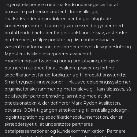
ingeniørekspertise med markedsundersøgelser for at
omsætte partnerkoncepter til fremstillelige,
markedsvindende produkter, der fanger tilsigtede
kundesegmenter. Tilpasningsprocessen begynder med
omfattende briefs, der fanger funktionelle krav, æstetiske
præferencer, målprispunkter og distributionskanaler -
væsentlig information, der former enhver designbeslutning.
Mønsterudvikling inkorporerer avanceret
modelleringssoftware og hurtig prototyping, der giver
partnere mulighed for at evaluere prøver og forfine
specifikationer, før de forpligter sig til produktionsværktøj.
Smart rygsæk-innovationer – inklusive opladningssystemer,
organisatoriske rammer og materialevalg – kan tilpasses, så
de afspejler partnerbranding, samtidig med at den
præcisionsteknik, der definerer Mark Ryden-kvaliteten,
bevares. ODM-tilgangen strækker sig til emballagedesign,
logointegration og specifikationsdokumentation, der er
skræddersyet til at understøtte partneres
detailpræsentationer og kundekommunikation. Partnere