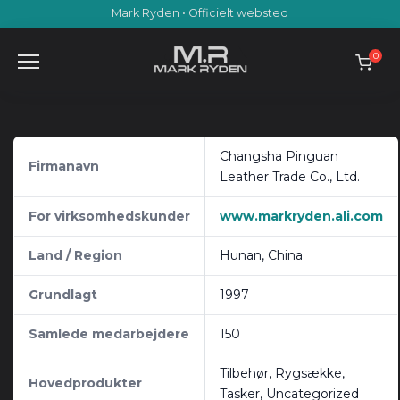
Skip
Mark Ryden • Officielt websted
to
content
0
Changsha Pinguan
Firmanavn
Leather Trade Co., Ltd.
For virksomhedskunder
www.markryden.ali.com
Land / Region
Hunan, China
Grundlagt
1997
Samlede medarbejdere
150
Tilbehør, Rygsække,
Hovedprodukter
Tasker, Uncategorized