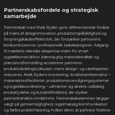
Partnerskabsfordele og strategisk
samarbejde
Partnerskab med Mark Ryden giver differentierede fordele
på tværs af designinnovation, produktionspålidelighed og
forsyningskædeeffektivitet, der forstærker partnerens
konkurrenceevne i professionelle taskekategorier. Adgang
til mærkets tekniske ekspertise inden for smart
rygsækkonstruktion, bæredygtig materialeindkøb og
præcisionsfremstilling accelererer partneres
produktudviklingscyklusser, mens design- og værktøjsrisici
reduceres. Mark Rydens investering i kvalitetsinfrastruktur –
materialetestfaciliteter, produktionsovervågningssystemer
og logistikkoordinering – udmønter sig direkte i pålidelig
produktydelse og kundetilfredshed, der styrker
partnerbrandets omdømme. Partnerskabsrammen lægger
vægt på gennemsigtighed, regelmæssig kommunikation
og fælles problemløsning, hvilket sikrer, at partnere forbliver