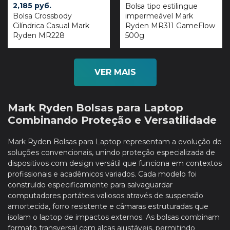
2,185
руб.
Bolsa tipo estilingue
Bolsa Crossbody
impermeável Mark
Cilíndrica Casual Mark
Ryden MR311 GameFlow
Ryden MR228
500g
VER MAIS
Mark Ryden Bolsas para Laptop
Combinando Proteção e Versatilidade
Mark Ryden Bolsas para Laptop representam a evolução de
soluções convencionais, unindo proteção especializada de
dispositivos com design versátil que funciona em contextos
profissionais e acadêmicos variados. Cada modelo foi
construído especificamente para salvaguardar
computadores portáteis valiosos através de suspensão
amortecida, forro resistente e câmaras estruturadas que
isolam o laptop de impactos externos. As bolsas combinam
formato transversal com alças ajustáveis, permitindo