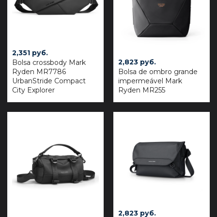
2,351
руб.
2,823
руб.
Bolsa crossbody Mark
Ryden MR7786
Bolsa de ombro grande
UrbanStride Compact
impermeável Mark
City Explorer
Ryden MR255
2,823
руб.