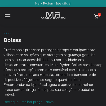
Skip
Mark Ryden • Site oficial
to
content
0
Início
Bolsas
Profissionais precisam proteger laptops e equipamento
valioso com soluções que ofereçam segurança genuína
sem sacrificar acessibilidade ou portabilidade em
deslocamentos constantes. Mark Ryden Bolsas para Laptop
oferecem proteção premium confiável combinada com
conveniência de saca-mochila, tornando o transporte de
dispositivos frágeis tanto seguro quanto prático.
Encomendar da loja oficial agora e aproveitar a melhor
preço com entrega rápida para sua coleção de trabalho
móvel.
Destaque
Melhor preço
Novo