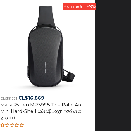
Έκπτωση -69%
Original
Current
CL$
16,869
CL$
53,771
Mark Ryden MR3998 The Ratio Arc
price
price
Mini Hard-Shell αδιάβροχη τσάντα
was:
is:
χιαστί
CL$53,771.
CL$16,869.