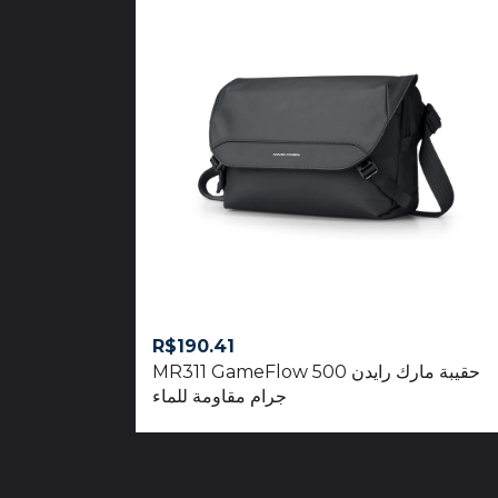
R$
190.41
حقيبة مارك رايدن MR311 GameFlow 500
جرام مقاومة للماء