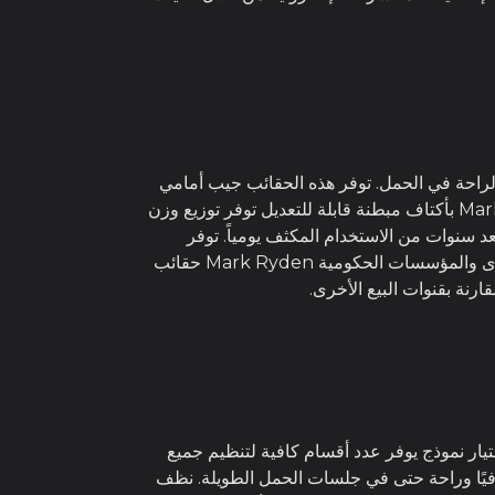
تصميم الأنيق والراحة في الحمل. توفر هذه الحقائب جيب أمامي
بسحاب آمن يحمي الأشياء الصغيرة والمهمة مثل بطاقات الهوية والنقود والمستندات. تتميز حقائب الكمبيوتر من Mark Ryden بأكتاف مبطنة قابلة للتعديل توفر توزيع وزن
د سنوات من الاستخدام المكثف يومياً. توفر
الحقائب ضمانًا شاملاً يغطي جميع الأضرار الناجمة عن عيوب التصنيع، مما يوفر راحة البال للمشتري. تختار الشركات الكبرى والمؤسسات الحكومية Mark Ryden حقائب
ارنة بقنوات البيع الأخرى.
تيار نموذج يوفر عدد أقسام كافية لتنظيم جميع
كافيًا وراحة حتى في جلسات الحمل الطويلة. نظف