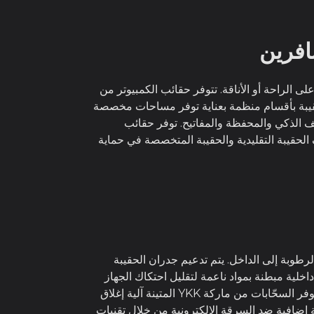
ة على الراحة أو الأناقة. تتوفر حقائب الكمبيوتر من
اجات المستخدم. تتميز كل حقيبة بأقسام منظمة بعناية توفر مساحات مخصصة
 الذكي والمحفظة والمفاتيح. توفر حقائب
بين وظائف الحقيبة التقليدية والحقيبة المتخصصة في حماية
ماية إضافية تمنع تسرب الرطوبة إلى الداخل. يتم تدعيم جدران الحقيبة
لية مبطنة بمواد ناعمة لتقليل احتكاك الجهاز
وحمايته من الخدوش. تتوفر جيوب جانبية من شبكة تهوية تسمح بمرور الهواء وتقليل تراكم الحرارة والرطوبة حول الجهاز. توفر السحّابات من ماركة YKK المتينة آلية إغلاق
 إضافية ضد السرقة الإلكترونية من خلال تقنيات