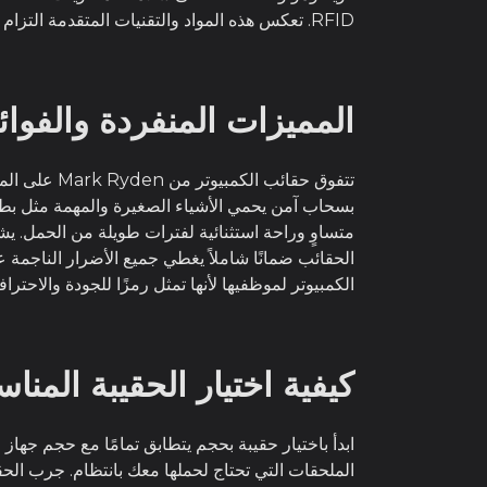
RFID. تعكس هذه المواد والتقنيات المتقدمة التزام Mark Ryden بتقديم حماية عالية الجودة للأجهزة الثمينة.
المميزات المنفردة والفوائد
تتفوق حقائب
متساوٍ وراحة استثنائية لفترات طويلة من الحمل. ي
الكمبيوتر لموظفيها لأنها تمثل رمزًا للجودة والاحترا
كيفية اختيار الحقيبة المنا
ابدأ باختيار حقيبة بحجم يتطابق تمامًا مع حجم جهاز
الملحقات التي تحتاج لحملها معك بانتظام. جرب الحق