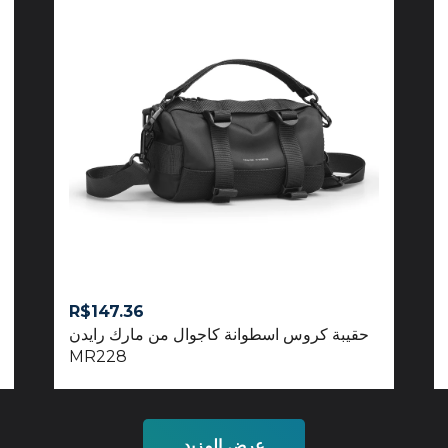
R$
147.36
حقيبة كروس اسطوانة كاجوال من مارك رايدن
MR228
عرض المزيد