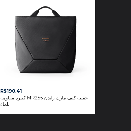
R$
190.41
حقيبة كتف مارك رايدن MR255 كبيرة مقاومة
للماء