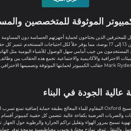
الخيار المفضل للمحترفين الذين يحتاجون لحماية أجهزتهم الحساسة دون المساوم
Mark Ryden بأحجام متعددة مناسبة للشاشات من 13 إلى 17 بوصة، مما يوفر حلاً لكل احتي
د المستخدمون من جيب أمامي سهل الوصول للأشياء اليومية مثل الهاتف
مطًا عصريًا يناسب البيئات الاحترافية والأكاديمية والاجتماعية. تجمع هذه الحقائب 
 عالية الجودة في البناء
تستخدم Mark Ryden في صنع حقائب الكمبيوتر نسيج Oxford المقاوم للماء المعالج بطبقة ح
 والضربات العرضية بكفاءة عالية. تتضمن كل حقيبة كمبيوتر أقسام داخ
حمل والتنقل. تتوفر نماذج مختارة بجيوب مغناطيسية مدمجة توفر حماية